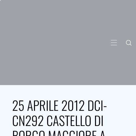
Skip
to
content
PRIMARY
MENU
25 APRILE 2012 DCI-
CN292 CASTELLO DI
BORGO MAGGIORE A