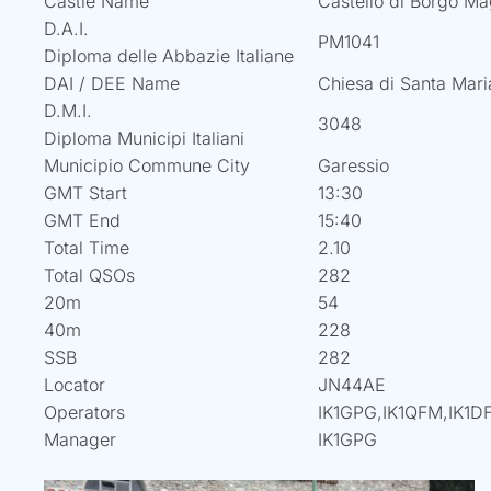
Castle Name
Castello di Borgo Ma
D.A.I.
PM1041
Diploma delle Abbazie Italiane
DAI / DEE Name
Chiesa di Santa Maria
D.M.I.
3048
Diploma Municipi Italiani
Municipio Commune City
Garessio
GMT Start
13:30
GMT End
15:40
Total Time
2.10
Total QSOs
282
20m
54
40m
228
SSB
282
Locator
JN44AE
Operators
IK1GPG,IK1QFM,IK1D
Manager
IK1GPG