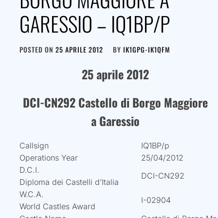
GARESSIO – IQ1BP/P
POSTED ON
25 APRILE 2012
BY
IK1GPG-IK1QFM
25 aprile 2012
DCI-CN292 Castello di Borgo Maggiore
a Garessio
Callsign
IQ1BP/p
Operations Year
25/04/2012
D.C.I.
DCI-CN292
Diploma dei Castelli d’Italia
W.C.A.
I-02904
World Castles Award