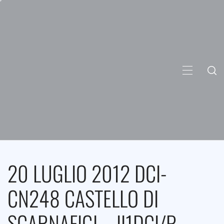
Skip
to
content
PRIMARY
MENU
20 LUGLIO 2012 DCI-
CN248 CASTELLO DI
SCARNAFIGI – II1DCI/P