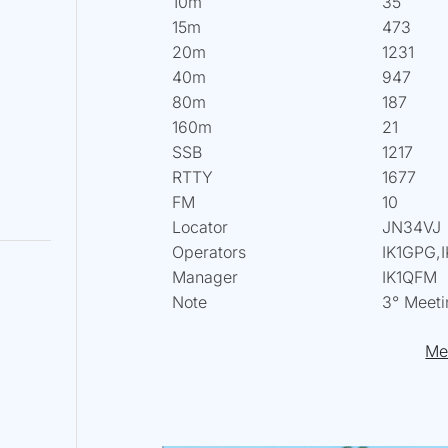
10m
35
15m
473
20m
1231
40m
947
80m
187
160m
21
SSB
1217
RTTY
1677
FM
10
Locator
JN34VJ
Operators
IK1GPG,
Manager
IK1QFM
Note
3° Meet
Me