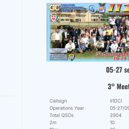
05-27 s
3° Mee
Callsign
II1DCI
Operations Year
05-27/0
Total QSOs
2904
2m
10