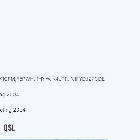
IK1QFM,F5PWH,I1HYW,IK4JPR,IX1FYD,IZ7CDE
ing 2004
eting 2004
QSL