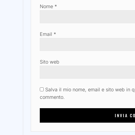
Nome
*
Email
*
Sito web
Salva il mio nome, email e sito web in 
commento.