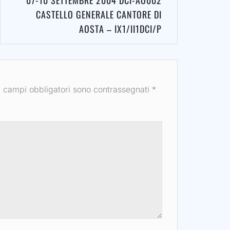
07-10 SETTEMBRE 2004 DCI-AO002
CASTELLO GENERALE CANTORE DI
AOSTA – IX1/II1DCI/P
I campi obbligatori sono contrassegnati
*