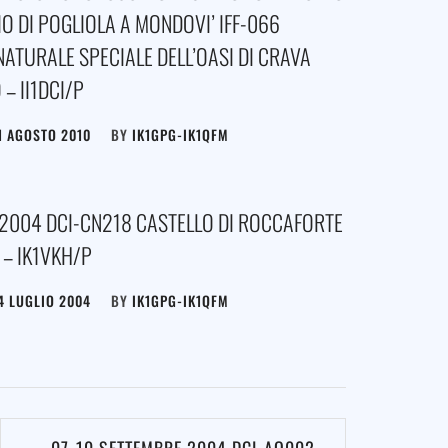
IO DI POGLIOLA A MONDOVI’ IFF-066
NATURALE SPECIALE DELL’OASI DI CRAVA
– II1DCI/P
1 AGOSTO 2010
BY
IK1GPG-IK1QFM
 2004 DCI-CN218 CASTELLO DI ROCCAFORTE
– IK1VKH/P
4 LUGLIO 2004
BY
IK1GPG-IK1QFM