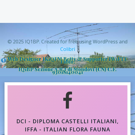
© 2025 IQ1BP. Created for free using WordPress and
Colibri
Web Designer IK1QFM Betty & Supporter IW1FTE
Fabio.
IQ1BP Sezione A.R.I di Mondovì (CN) C.F.
93018140041
DCI - DIPLOMA CASTELLI ITALIANI,
IFFA - ITALIAN FLORA FAUNA