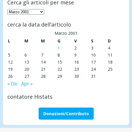
Cerca gli articoli per mese
Cerca
gli
cerca la data dell’articolo
articoli
per
Marzo 2001
mese
L
M
M
G
V
S
D
1
2
3
4
5
6
7
8
9
10
11
12
13
14
15
16
17
18
19
20
21
22
23
24
25
26
27
28
29
30
31
« Dic
Apr »
contatore Histats
Donazioni/Contributo