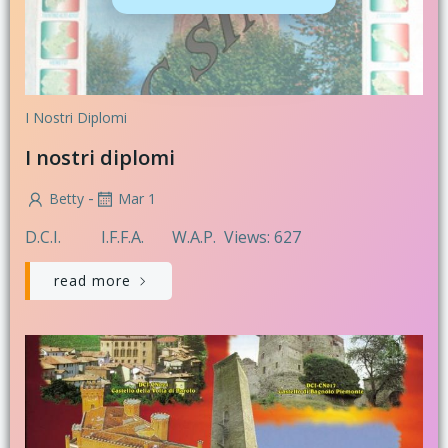
I Nostri Diplomi
I nostri diplomi
-
Betty
Mar 1
D.C.I. I.F.F.A. W.A.P. Views: 627
read more