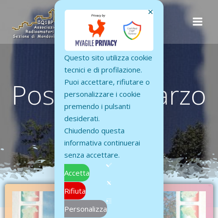
Vai
✕
al
contenuto
Questo sito utilizza cookie
tecnici e di profilazione.
Posts in 1 Marzo
Puoi accettare, rifiutare o
personalizzare i cookie
premendo i pulsanti
2001
desiderati.
Chiudendo questa
informativa continuerai
senza accettare.
Accetta
Rifiuta
Personalizza