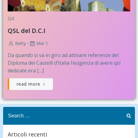
Qsl
QSL del D.C.I
-
Betty
Mar 1
Da quando si va in giro ad attivare referenze del
Diploma dei Castelli d’Italia l’esigenza di avere qsl
dedicate era […]
read more
Search
for:
Articoli recenti