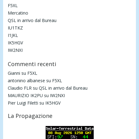
F5XL
Mercatino
QSL in arrivo dal Bureau
IU1TKZ
I1JKL
IK5HGV
IW2NXI
Commenti recenti
Gianni
su
F5XL
antonino albanese
su
F5XL
Claudio FLR
su
QSL in arrivo dal Bureau
MAURIZIO IK2PU
su
IW2NXI
Pier Luigi Filetti
su
IK5HGV
La Propagazione