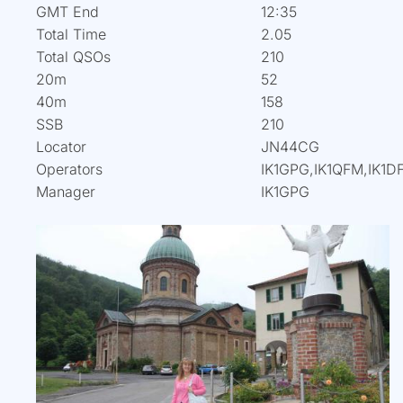
GMT End
12:35
Total Time
2.05
Total QSOs
210
20m
52
40m
158
SSB
210
Locator
JN44CG
Operators
IK1GPG,IK1QFM,IK1D
Manager
IK1GPG