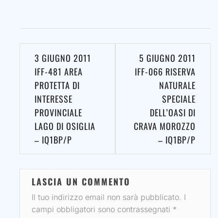
Navigazione
3 GIUGNO 2011
5 GIUGNO 2011
articoli
IFF-481 AREA
IFF-066 RISERVA
PROTETTA DI
NATURALE
INTERESSE
SPECIALE
PROVINCIALE
DELL’OASI DI
LAGO DI OSIGLIA
CRAVA MOROZZO
– IQ1BP/P
– IQ1BP/P
LASCIA UN COMMENTO
Il tuo indirizzo email non sarà pubblicato.
I
campi obbligatori sono contrassegnati
*