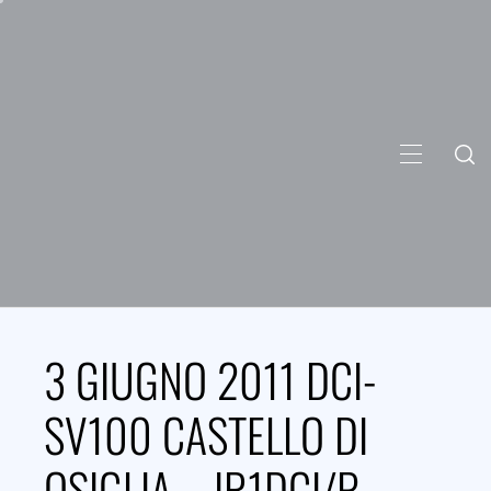
Skip
to
content
PRIMARY
MENU
3 GIUGNO 2011 DCI-
SV100 CASTELLO DI
OSIGLIA – IR1DCI/P