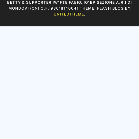
COPYRIGHT ALL RIGHTS RESERVED WEB DESIGNER IK1QFM
BETTY & SUPPORTER IW1FTE FABIO. IQ1BP SEZIONE A.R.I DI
MONDOVÌ (CN) C.F. 93018140041 THEME: FLASH BLOG BY
UNITEDTHEME
.