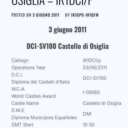
POSTED ON
3 GIUGNO 2011
BY
IK1GPG-IK1QFM
3 giugno 2011
DCI-SV100 Castello di Osiglia
Callsign
IR1DCI/p
Operations Year
03/06/2011
D.C.I.
DCI-SV100
Diploma dei Castelli d’Italia
W.C.A.
I-09565
World Castles Award
Castle Name
Castello di Osiglia
D.M.E.
DMI
Diploma Municipios Españoles
GMT Start
10:30