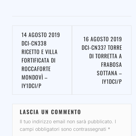
Navigazione
14 AGOSTO 2019
16 AGOSTO 2019
articoli
DCI-CN338
DCI-CN337 TORRE
RICETTO E VILLA
DI TORRETTA A
FORTIFICATA DI
FRABOSA
ROCCAFORTE
SOTTANA –
MONDOVÌ –
IY1DCI/P
IY1DCI/P
LASCIA UN COMMENTO
Il tuo indirizzo email non sarà pubblicato.
I
campi obbligatori sono contrassegnati
*