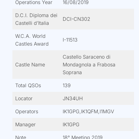
Operations Year
16/08/2019
D.C.I. Diploma dei
DCI-CN302
Castelli d’Italia
W.C.A. World
I-11513
Castles Award
Castello Saraceno di
Castle Name
Mondagnola a Frabosa
Soprana
Total QSOs
139
Locator
JN34UH
Operators
IK1GPG,IK1QFM,I1MGV
Manager
IK1GPG
Note
18° Meeting 2019