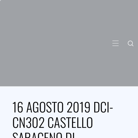
Skip
to
content
PRIMARY
MENU
16 AGOSTO 2019 DCI-
CN302 CASTELLO
SARACENO DI