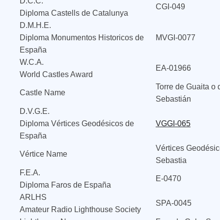
D.C.C.
CGI-049
Diploma Castells de Catalunya
D.M.H.E.
Diploma Monumentos Historicos de
MVGI-0077
España
W.C.A.
EA-01966
World Castles Award
Torre de Guaita o 
Castle Name
Sebastián
D.V.G.E.
Diploma Vértices Geodésicos de
VGGI-065
España
Vértices Geodésic
Vértice Name
Sebastia
F.E.A.
E-0470
Diploma Faros de España
ARLHS
SPA-0045
Amateur Radio Lighthouse Society