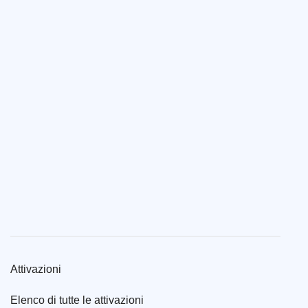
Attivazioni
Elenco di tutte le attivazioni
Attivazioni con altri call
Attivazioni di cui siamo Manager
Le nostre attivazioni