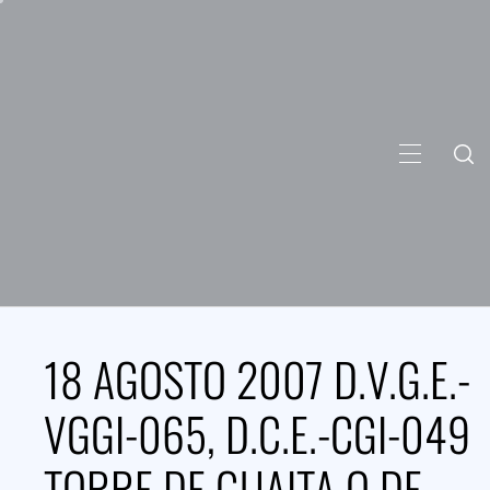
Skip
to
content
PRIMARY
MENU
18 AGOSTO 2007 D.V.G.E.-
VGGI-065, D.C.E.-CGI-049
TORRE DE GUAITA O DE