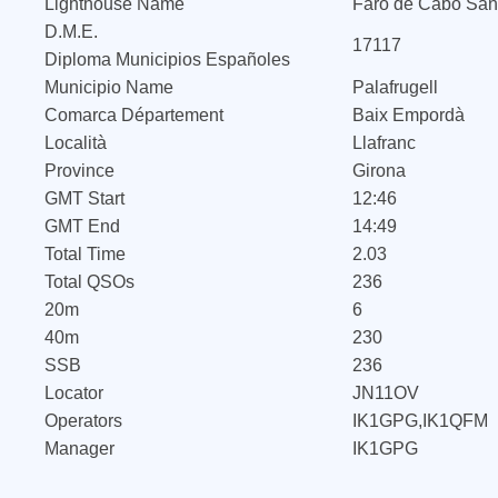
Lighthouse Name
Faro de Cabo San
D.M.E.
17117
Diploma Municipios Españoles
Municipio Name
Palafrugell
Comarca Département
Baix Empordà
Località
Llafranc
Province
Girona
GMT Start
12:46
GMT End
14:49
Total Time
2.03
Total QSOs
236
20m
6
40m
230
SSB
236
Locator
JN11OV
Operators
IK1GPG,IK1QFM
Manager
IK1GPG