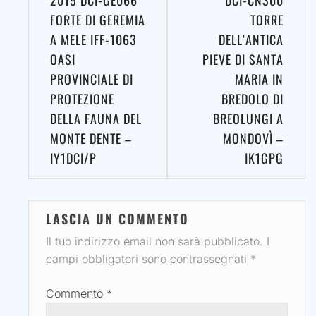
2019 DCI-GE066
DCI-CN300
FORTE DI GEREMIA
TORRE
A MELE IFF-1063
DELL’ANTICA
OASI
PIEVE DI SANTA
PROVINCIALE DI
MARIA IN
PROTEZIONE
BREDOLO DI
DELLA FAUNA DEL
BREOLUNGI A
MONTE DENTE –
MONDOVÌ –
IY1DCI/P
IK1GPG
LASCIA UN COMMENTO
Il tuo indirizzo email non sarà pubblicato.
I
campi obbligatori sono contrassegnati
*
Commento
*