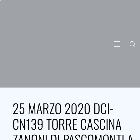
Skip
to
content
PRIMARY
MENU
25 MARZO 2020 DCI-
CN139 TORRE CASCINA
ZANONI DI PASCOMONTI A