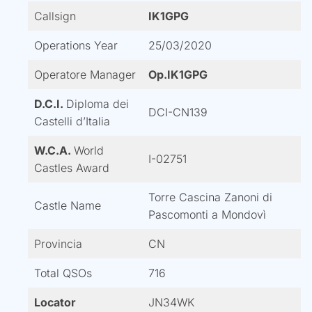
Callsign
IK1GPG
Operations Year
25/03/2020
Operatore Manager
Op.IK1GPG
D.C.I.
Diploma dei
DCI-CN139
Castelli d’Italia
W.C.A.
World
I-02751
Castles Award
Torre Cascina Zanoni di
Castle Name
Pascomonti a Mondovì
Provincia
CN
Total QSOs
716
Locator
JN34WK