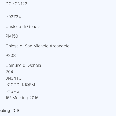
DCI-CN122
I-02734
Castello di Genola
PM1501
Chiesa di San Michele Arcangelo
P208
Comune di Genola
204
JN34TO
IK1GPG,IK1QFM
IK1GPG
15° Meeting 2016
eting 2016