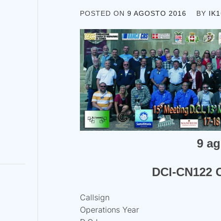
POSTED ON
9 AGOSTO 2016
BY
IK
9 ag
DCI-CN122 C
Callsign
Operations Year