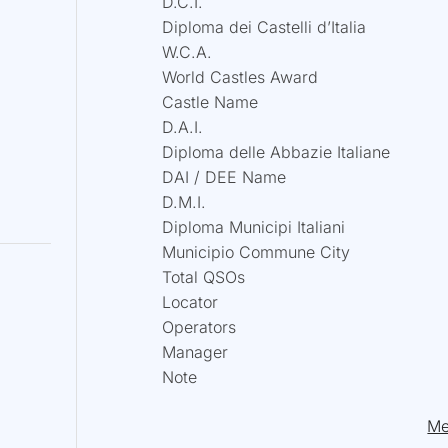
D.C.I.
Diploma dei Castelli d’Italia
W.C.A.
World Castles Award
Castle Name
D.A.I.
Diploma delle Abbazie Italiane
DAI / DEE Name
D.M.I.
Diploma Municipi Italiani
Municipio Commune City
Total QSOs
Locator
Operators
Manager
Note
Me