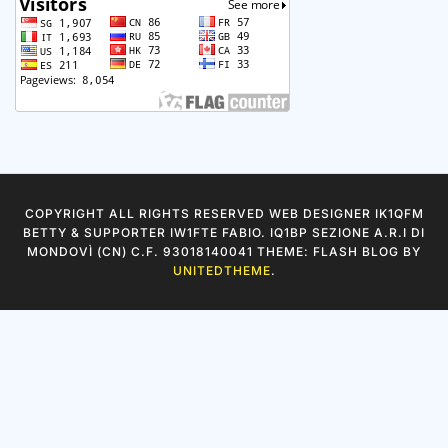
Le nostre attivazioni
dagli albori
CATEGORIE
Categorie
ARCHIVI
Archivi