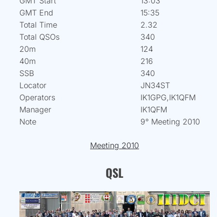
GMT Start
13:03
GMT End
15:35
Total Time
2.32
Total QSOs
340
20m
124
40m
216
SSB
340
Locator
JN34ST
Operators
IK1GPG,IK1QFM
Manager
IK1QFM
Note
9° Meeting 2010
Meeting 2010
QSL