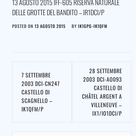
13 AGOSTO 2015 IFF-605 RISERVA NATURALE
DELLE GROTTE DEL BANDITO – IR1DCI/P
POSTED ON
13 AGOSTO 2015
BY
IK1GPG-IK1QFM
Navigazione
28 SETTEMBRE
7 SETTEMBRE
articoli
2003 DCI-AO093
2003 DCI-CN247
CASTELLO DI
CASTELLO DI
CHÂTEL ARGENT A
SCAGNELLO –
VILLENEUVE –
IK1QFM/P
IX1/IO1DCI/P