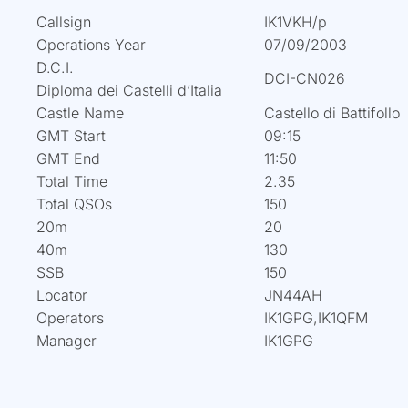
Callsign
IK1VKH/p
Operations Year
07/09/2003
D.C.I.
DCI-CN026
Diploma dei Castelli d’Italia
Castle Name
Castello di Battifollo
GMT Start
09:15
GMT End
11:50
Total Time
2.35
Total QSOs
150
20m
20
40m
130
SSB
150
Locator
JN44AH
Operators
IK1GPG,IK1QFM
Manager
IK1GPG