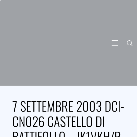
Skip
to
content
PRIMARY
MENU
7 SETTEMBRE 2003 DCI-
CN026 CASTELLO DI
BATTIFOLLO – IK1VKH/P