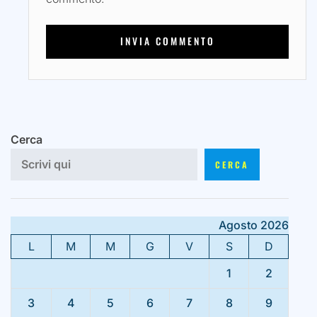
Cerca
CERCA
Agosto 2026
L
M
M
G
V
S
D
1
2
3
4
5
6
7
8
9