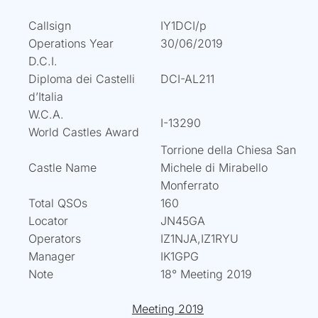
Callsign
IY1DCI/p
Operations Year
30/06/2019
D.C.I.
Diploma dei Castelli
DCI-AL211
d’Italia
W.C.A.
I-13290
World Castles Award
Torrione della Chiesa San
Castle Name
Michele di Mirabello
Monferrato
Total QSOs
160
Locator
JN45GA
Operators
IZ1NJA,IZ1RYU
Manager
IK1GPG
Note
18° Meeting 2019
Meeting 2019