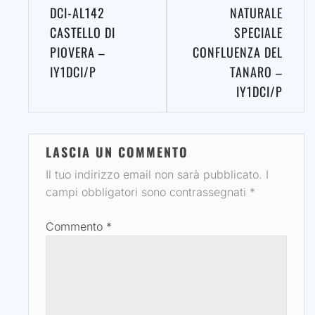
DCI-AL142
NATURALE
CASTELLO DI
SPECIALE
PIOVERA –
CONFLUENZA DEL
IY1DCI/P
TANARO –
IY1DCI/P
LASCIA UN COMMENTO
Il tuo indirizzo email non sarà pubblicato.
I
campi obbligatori sono contrassegnati
*
Commento
*