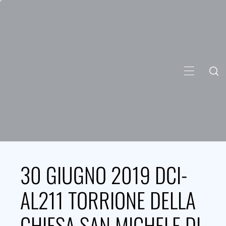
Skip
to
content
PRIMARY
MENU
30 GIUGNO 2019 DCI-
AL211 TORRIONE DELLA
CHIESA SAN MICHELE DI