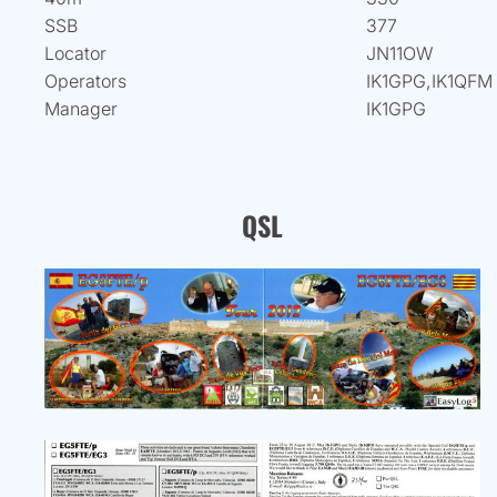
SSB
377
Locator
JN11OW
Operators
IK1GPG,IK1QFM
Manager
IK1GPG
QSL