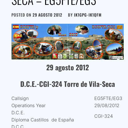
POSTED ON
29 AGOSTO 2012
BY
IK1GPG-IK1QFM
29 agosto 2012
D.
C
.E.
-CGI-324 Torre de Vila-Seca
Callsign
EG5FTE/EG3
Operations Year
29/08/2012
D.C.E.
CGI-324
Diploma Castillos de España
D.C.C.