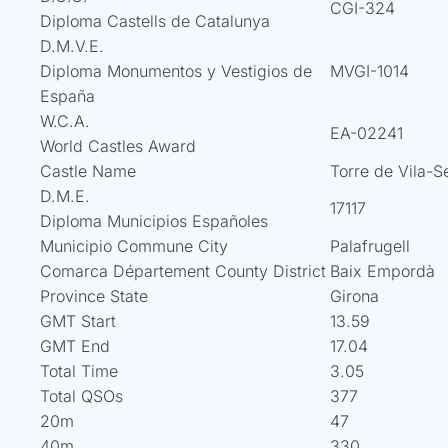
CGI-324
Diploma Castells de Catalunya
D.M.V.E.
Diploma Monumentos y Vestigios de
MVGI-1014
España
W.C.A.
EA-02241
World Castles Award
Castle Name
Torre de Vila-S
D.M.E.
17117
Diploma Municipios Españoles
Municipio Commune City
Palafrugell
Comarca Département County District
Baix Empordà
Province State
Girona
GMT Start
13.59
GMT End
17.04
Total Time
3.05
Total QSOs
377
20m
47
40m
330