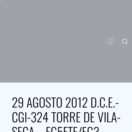
Skip
to
content
PRIMARY
MENU
29 AGOSTO 2012 D.C.E.-
CGI-324 TORRE DE VILA-
SECA – EG5FTE/EG3