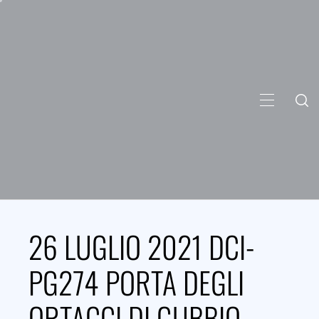
Skip
to
content
PRIMARY
MENU
26 LUGLIO 2021 DCI-
PG274 PORTA DEGLI
ORTACCI DI GUBBIO –