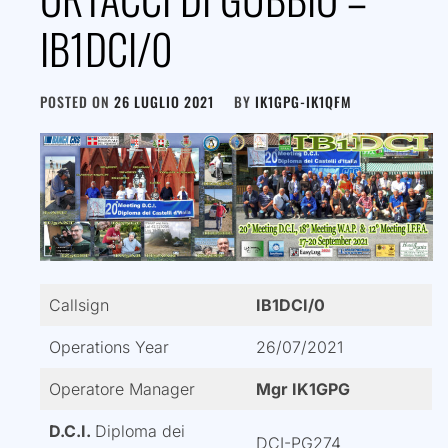
IB1DCI/0
POSTED ON
26 LUGLIO 2021
BY
IK1GPG-IK1QFM
Callsign
IB1DCI/0
Operations Year
26/07/2021
Operatore Manager
Mgr IK1GPG
D.C.I.
Diploma dei
DCI-PG274