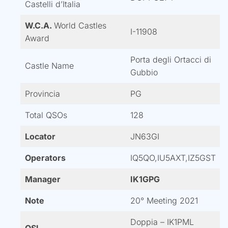
Castelli d’Italia
W.C.A.
World Castles
I-11908
Award
Porta degli Ortacci di
Castle Name
Gubbio
Provincia
PG
Total QSOs
128
Locator
JN63GI
Operators
IQ5QO,IU5AXT,IZ5GST
Manager
IK1GPG
Note
20° Meeting 2021
Doppia – IK1PML