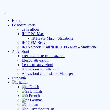
Skip
Primary
to
Menu
Home
content
Le nostre storie
dagli albori
IK1GPG Max
IK1GPG Max – Statistiche
IK1QFM Betty
IR1A Special Call di IK1GPG Max – Statistiche
Attivazioni
Elenco di tutte le attivazioni
Elenco attivazioni
Le nostre attivazioni
Attivazioni con altri call
Attivazioni di cui siamo Manager
Curiosità
Italian
Dutch
English
French
German
Italian
Luxembourgish