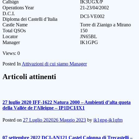
Callsign
IK3UGX/P
Operations Year
21-23/04/2002
D.C.I.
DCI-VE002
Diploma dei Castelli d’Italia
Castle Name
Torre di Zianigo a Mirano
Total QSOs
150
Locator
JN65BL
Manager
IK1GPG
Views: 0
Posted In
Attivazioni di cui siamo Manager
Articoli attinenti
27 luglio 2020 IFF-1622 Natura 2000 – Ambienti d’alta quota
della Vallée de l’Alleigne – IP1DCI/IX1
Posted on
27 Luglio 2020
26 Maggio 2023
by
ik1gpg-ik1qfm
07 settembre 2022 DCI-AN121 Castel Colonna di Trecastelli –