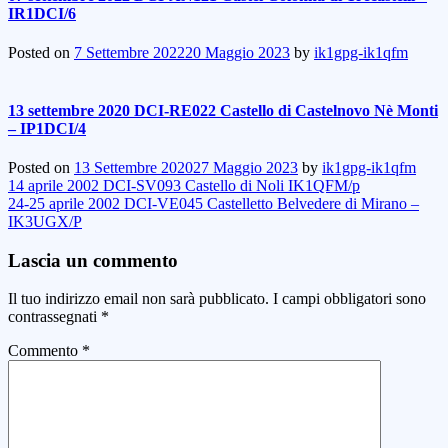
IR1DCI/6
Posted on
7 Settembre 2022
20 Maggio 2023
by
ik1gpg-ik1qfm
13 settembre 2020 DCI-RE022 Castello di Castelnovo Nè Monti
– IP1DCI/4
Posted on
13 Settembre 2020
27 Maggio 2023
by
ik1gpg-ik1qfm
Navigazione
14 aprile 2002 DCI-SV093 Castello di Noli IK1QFM/p
24-25 aprile 2002 DCI-VE045 Castelletto Belvedere di Mirano –
articoli
IK3UGX/P
Lascia un commento
Il tuo indirizzo email non sarà pubblicato.
I campi obbligatori sono
contrassegnati
*
Commento
*