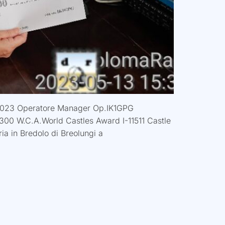
/2023 Operatore Manager Op.IK1GPG
N300 W.C.A.World Castles Award I-11511 Castle
ia in Bredolo di Breolungi a