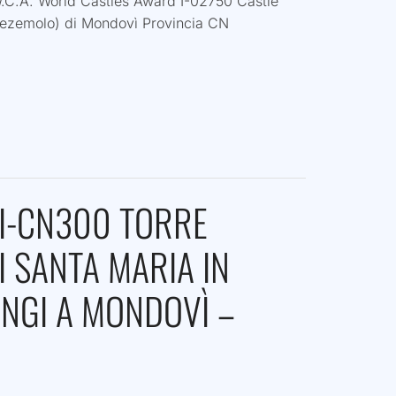
W.C.A. World Castles Award I-02750 Castle
ezemolo) di Mondovì Provincia CN
I-CN300 TORRE
I SANTA MARIA IN
NGI A MONDOVÌ –