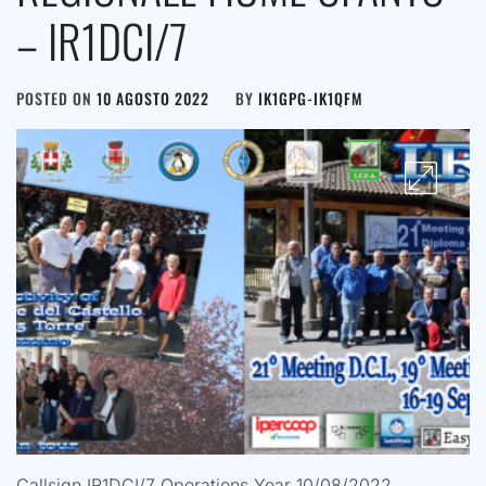
– IR1DCI/7
POSTED ON
10 AGOSTO 2022
BY
IK1GPG-IK1QFM
Callsign IR1DCI/7 Operations Year 10/08/2022