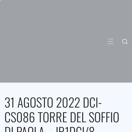
Skip
to
content
PRIMARY
MENU
31 AGOSTO 2022 DCI-
CS086 TORRE DEL SOFFIO
DI PAOLA – IR1DCI/8