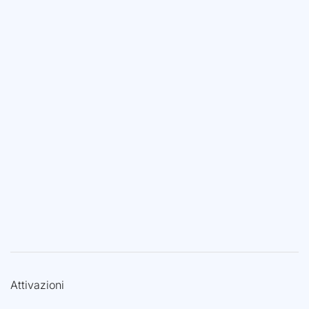
Attivazioni
Elenco di tutte le attivazioni
Attivazioni con altri call
Attivazioni di cui siamo Manager
Le nostre attivazioni