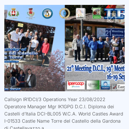
Callsign IR1DCI/3 Operations Year 23/08/2022
Operatore Manager Mgr IK1GPG D.C.I. Diploma dei
Castelli d’Italia DCI-BL005 W.C.A. World Castles Award
I-01533 Castle Name Torre del Castello della Gardona
di Castellavazzo a