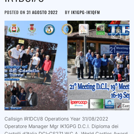
POSTED ON
31 AGOSTO 2022
BY
IK1GPG-IK1QFM
Callsign IR1DCI/8 Operations Year 31/08/2022
Operatore Manager Mgr IK1GPG D.C.I. Diploma dei
Castelli d’Italia DCI-CS271 W.C.A. World Castles Award