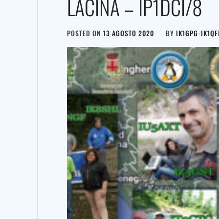
LACINA – IP1DCI/8
POSTED ON
13 AGOSTO 2020
BY
IK1GPG-IK1Q