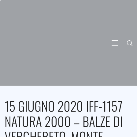
Skip
to
content
PRIMARY
MENU
15 GIUGNO 2020 IFF-1157
NATURA 2000 – BALZE DI
VERGHERETO, MONTE