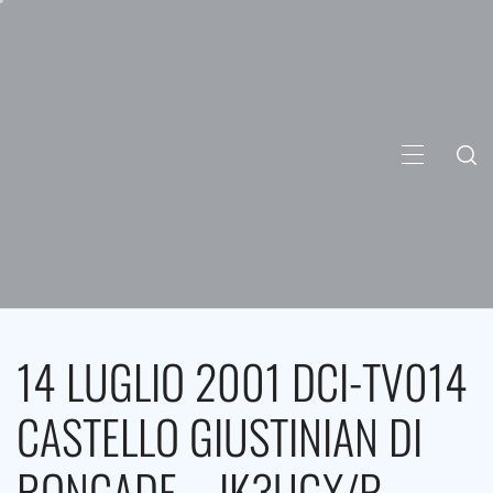
Skip
to
content
PRIMARY
MENU
14 LUGLIO 2001 DCI-TV014
CASTELLO GIUSTINIAN DI
RONCADE – IK3UGX/P