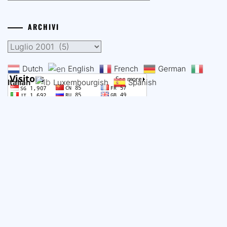
ARCHIVI
Archivi
Dutch
English
French
German
Italian
Luxembourgish
Spanish
COPYRIGHT ALL RIGHTS RESERVED WEB DESIGNER IK1QFM
BETTY & SUPPORTER IW1FTE FABIO. IQ1BP SEZIONE A.R.I DI
MONDOVÌ (CN) C.F. 93018140041 THEME: FLASH BLOG BY
UNITEDTHEME
.