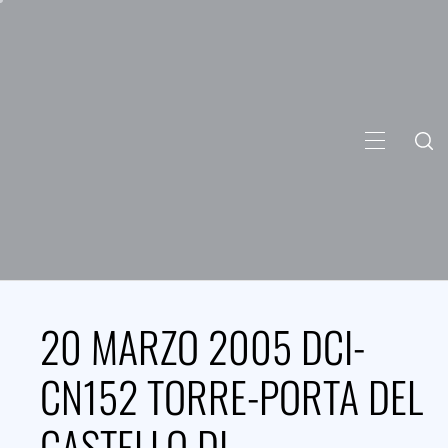
Skip
to
content
PRIMARY
MENU
20 MARZO 2005 DCI-
CN152 TORRE-PORTA DEL
CASTELLO DI