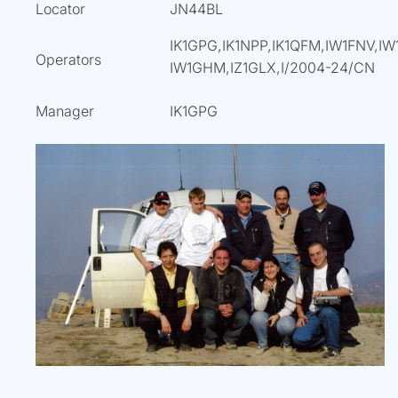
Locator
JN44BL
IK1GPG,IK1NPP,IK1QFM,IW1FNV,IW
Operators
IW1GHM,IZ1GLX,I/2004-24/CN
Manager
IK1GPG