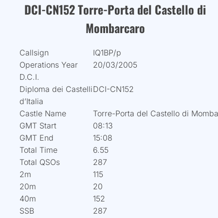
DCI-CN152 Torre-Porta del Castello di
Mombarcaro
Callsign
IQ1BP/p
Operations Year
20/03/2005
D.C.I.
Diploma dei Castelli
DCI-CN152
d’Italia
Castle Name
Torre-Porta del Castello di Momb
GMT Start
08:13
GMT End
15:08
Total Time
6.55
Total QSOs
287
2m
115
20m
20
40m
152
SSB
287