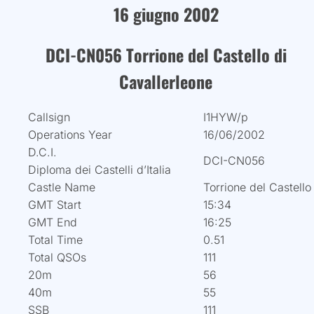
16 giugno 2002
DCI-CN056 Torrione del Castello di
Cavallerleone
Callsign
I1HYW/p
Operations Year
16/06/2002
D.C.I.
DCI-CN056
Diploma dei Castelli d’Italia
Castle Name
Torrione del Castello
GMT Start
15:34
GMT End
16:25
Total Time
0.51
Total QSOs
111
20m
56
40m
55
SSB
111