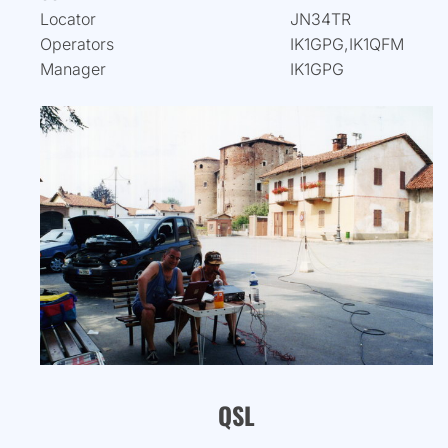
Locator
JN34TR
Operators
IK1GPG,IK1QFM
Manager
IK1GPG
QSL