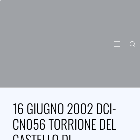
Skip
to
content
PRIMARY
MENU
16 GIUGNO 2002 DCI-
CN056 TORRIONE DEL
CASTELLO DI