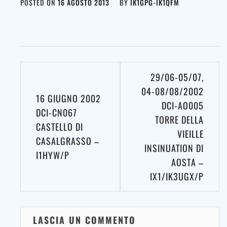
POSTED ON
16 AGOSTO 2013
BY
IK1GPG-IK1QFM
Navigazione
29/06-05/07,
articoli
04-08/08/2002
16 GIUGNO 2002
DCI-AO005
DCI-CN067
TORRE DELLA
CASTELLO DI
VIEILLE
CASALGRASSO –
INSINUATION DI
I1HYW/P
AOSTA –
IX1/IK3UGX/P
LASCIA UN COMMENTO