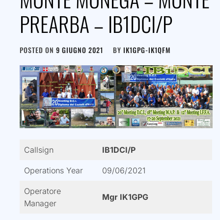
PREARBA – IB1DCI/P
POSTED ON
9 GIUGNO 2021
BY
IK1GPG-IK1QFM
Callsign
IB1DCI/P
Operations Year
09/06/2021
Operatore
Mgr IK1GPG
Manager