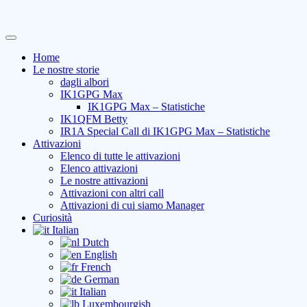
Skip
Primary
to
Menu
Home
content
Le nostre storie
dagli albori
IK1GPG Max
IK1GPG Max – Statistiche
IK1QFM Betty
IR1A Special Call di IK1GPG Max – Statistiche
Attivazioni
Elenco di tutte le attivazioni
Elenco attivazioni
Le nostre attivazioni
Attivazioni con altri call
Attivazioni di cui siamo Manager
Curiosità
Italian
Dutch
English
French
German
Italian
Luxembourgish