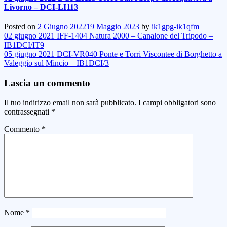
Livorno – DCI-LI113
Posted on
2 Giugno 2022
19 Maggio 2023
by
ik1gpg-ik1qfm
Navigazione
02 giugno 2021 IFF-1404 Natura 2000 – Canalone del Tripodo –
IB1DCI/IT9
articoli
05 giugno 2021 DCI-VR040 Ponte e Torri Viscontee di Borghetto a
Valeggio sul Mincio – IB1DCI/3
Lascia un commento
Il tuo indirizzo email non sarà pubblicato.
I campi obbligatori sono
contrassegnati
*
Commento
*
Nome
*