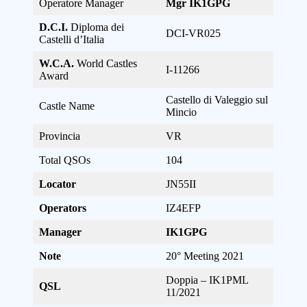
Operatore Manager
Mgr IK1GPG
D.C.I.
Diploma dei
DCI-VR025
Castelli d’Italia
W.C.A.
World Castles
I-11266
Award
Castello di Valeggio sul
Castle Name
Mincio
Provincia
VR
Total QSOs
104
Locator
JN55II
Operators
IZ4EFP
Manager
IK1GPG
Note
20° Meeting 2021
Doppia – IK1PML
QSL
11/2021