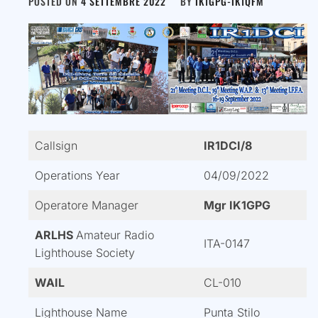
POSTED ON
4 SETTEMBRE 2022
BY
IK1GPG-IK1QFM
Callsign
IR1DCI/8
Operations Year
04/09/2022
Operatore Manager
Mgr IK1GPG
ARLHS
Amateur Radio
ITA-0147
Lighthouse Society
WAIL
CL-010
Lighthouse Name
Punta Stilo