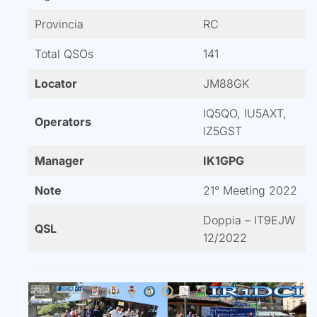
Provincia
RC
Total QSOs
141
Locator
JM88GK
IQ5QO, IU5AXT,
Operators
IZ5GST
Manager
IK1GPG
Note
21° Meeting 2022
Doppia – IT9EJW
QSL
12/2022