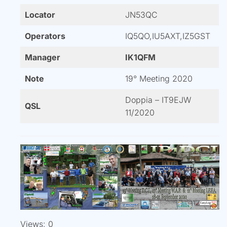
Locator
JN53QC
Operators
IQ5QO,IU5AXT,IZ5GST
Manager
IK1QFM
Note
19° Meeting 2020
Doppia – IT9EJW
QSL
11/2020
Views: 0