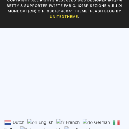
COPYRIGHT ALL RIGHTS RESERVED WEB DESIGNER IK1QFM
BETTY & SUPPORTER IW1FTE FABIO. IQ1BP SEZIONE A.R.I DI
MONDOVÌ (CN) C.F. 93018140041 THEME: FLASH BLOG BY
UNITEDTHEME
.
Dutch
English
French
German