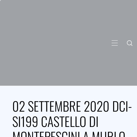
Skip
to
content
PRIMARY
MENU
02 SETTEMBRE 2020 DCI-
SI199 CASTELLO DI
MONTEPESCINI A MURLO