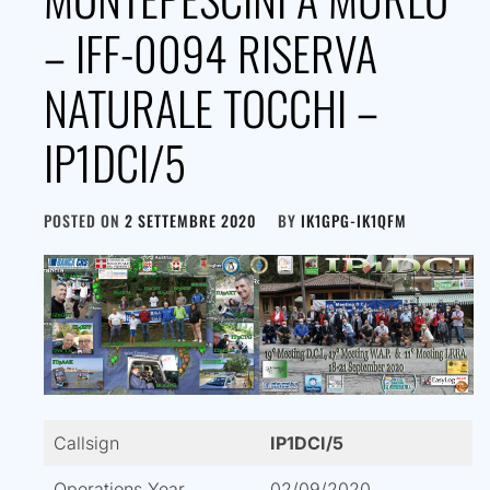
– IFF-0094 RISERVA
NATURALE TOCCHI –
IP1DCI/5
POSTED ON
2 SETTEMBRE 2020
BY
IK1GPG-IK1QFM
Callsign
IP1DCI/5
Operations Year
02/09/2020