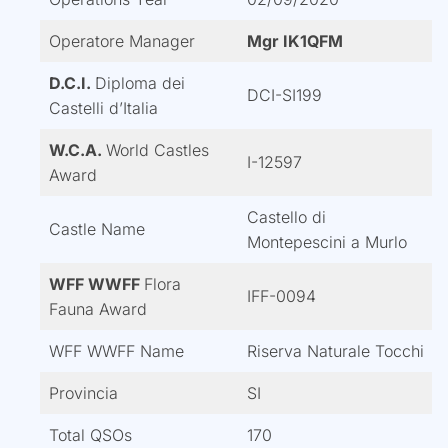
Operatore Manager
Mgr IK1QFM
D.C.I.
Diploma dei
DCI-SI199
Castelli d’Italia
W.C.A.
World Castles
I-12597
Award
Castello di
Castle Name
Montepescini a Murlo
WFF WWFF
Flora
IFF-0094
Fauna Award
WFF WWFF Name
Riserva Naturale Tocchi
Provincia
SI
Total QSOs
170