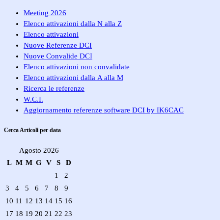
Meeting 2026
Elenco attivazioni dalla N alla Z
Elenco attivazioni
Nuove Referenze DCI
Nuove Convalide DCI
Elenco attivazioni non convalidate
Elenco attivazioni dalla A alla M
Ricerca le referenze
W.C.I.
Aggiornamento referenze software DCI by IK6CAC
Cerca Articoli per data
Agosto 2026
L
M
M
G
V
S
D
1
2
3
4
5
6
7
8
9
10
11
12
13
14
15
16
17
18
19
20
21
22
23