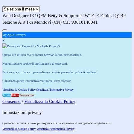
Archivi
Web Designer IK1QFM Betty & Supporter IW1FTE Fabio. IQ1BP
Sezione A.R.I di Mondovì (CN) C.F. 93018140041
My Agile Privacy®
✕
Questo sito utilizza cookie tecnici necessari al suo funzionamento.
Non utilizziamo cookie di profilazione o di terze parti.
Puoi accettare, rifiutare o personalizzare i cookie premendo i pulsanti desiderati.
Chiudendo questa informativa continuerai senza accettare.
Visualizza la Cookie Policy
Visualizza l'Informativa Privacy
Accetta
Rifiuta
Personalizza
Consenso
/
Visualizza la Cookie Policy
Impostazioni privacy
Questo sito utilizza i cookie per migliorare la tua esperienza di navigazione su questo sito.
Visualizza la Cookie Policy
Visualizza l'Informativa Privacy