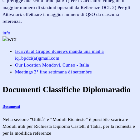
si prefigge due scopi principali: 1) Per i Cacciatori: collegare il
maggior numero di stazioni operanti da Referenze DCI. 2) Per gli
Attivatori: effettuare il maggior numero di QSO da ciascuna
referenza.
info
Iscriviti al Gruppo dcinews
manda una mail a
iq1bpdci(at)gmail.com
Our Location
Mondovì, Cuneo - Italia
Meetings
3° fine settimana di settembre
Documenti
Classifiche
Diplomaradio
Documenti
Nella sezione "Utilità" e “Moduli Richieste” è possibile scaricare
Moduli utili per Richiesta Diploma Castelli d’Italia, per la richiesta e
per la modifica referenze