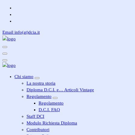
Vai
al
contenuto
Email
info(at)dcia.it
Diploma Castelli d'Italia
Diploma Castelli d'Italia
Chi siamo
La nostra storia
Diploma D.C.I. e… Articoli Vintage
Regolamento
Regolamento
D.C.I. FAQ
Staff DCI
Modulo Richiesta Diploma
Contributori