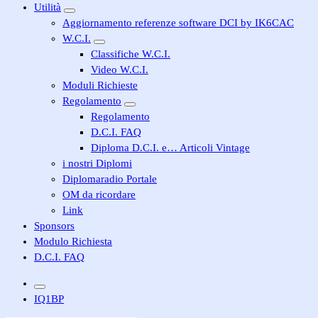
Utilità
Aggiornamento referenze software DCI by IK6CAC
W.C.I.
Classifiche W.C.I.
Video W.C.I.
Moduli Richieste
Regolamento
Regolamento
D.C.I. FAQ
Diploma D.C.I. e… Articoli Vintage
i nostri Diplomi
Diplomaradio Portale
OM da ricordare
Link
Sponsors
Modulo Richiesta
D.C.I. FAQ
IQ1BP